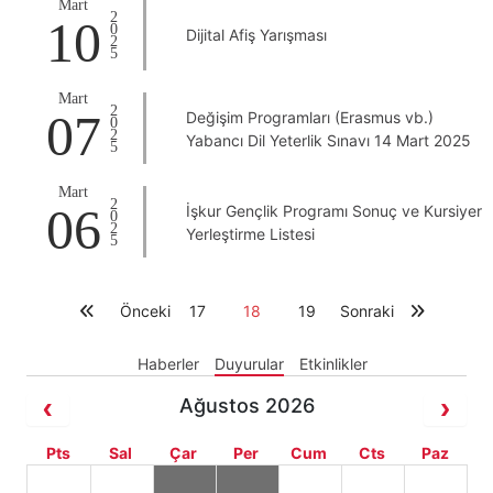
Mart
2025
10
Dijital Afiş Yarışması
Mart
2025
07
Değişim Programları (Erasmus vb.)
Yabancı Dil Yeterlik Sınavı 14 Mart 2025
Mart
2025
06
İşkur Gençlik Programı Sonuç ve Kursiyer
Yerleştirme Listesi
Önceki
17
18
19
Sonraki
Haberler
Duyurular
Etkinlikler
Ağustos 2026
Pts
Sal
Çar
Per
Cum
Cts
Paz