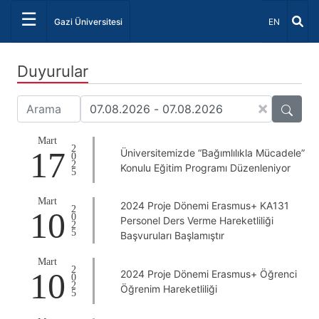
☰
Dil Seçiniz 
Gazi Üniversitesi
EN
Duyurular
×
Mart
2025
17
Üniversitemizde “Bağımlılıkla Mücadele”
Konulu Eğitim Programı Düzenleniyor
Mart
2024 Proje Dönemi Erasmus+ KA131
2025
10
Personel Ders Verme Hareketliliği
Başvuruları Başlamıştır
Mart
2025
10
2024 Proje Dönemi Erasmus+ Öğrenci
Öğrenim Hareketliliği