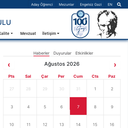
Dil Seçiniz 
Aday Öğrenci
Mezunlar
Engelsiz Gazi
EN
ULU
Kalite
Mevzuat
İletişim
Haberler
Duyurular
Etkinlikler
Ağustos 2026
Pts
Sal
Çar
Per
Cum
Cts
Paz
27
28
29
30
31
1
2
3
4
5
6
7
8
9
10
11
12
13
14
15
16