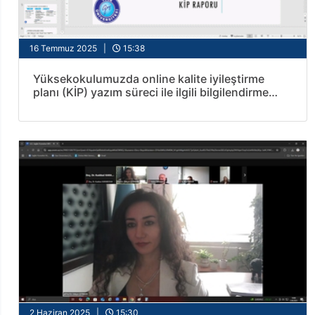
16 Temmuz 2025 |
15:38
Yüksekokulumuzda online kalite iyileştirme
planı (KİP) yazım süreci ile ilgili bilgilendirme
toplantısı gerçekleştirildi.
2 Haziran 2025 |
15:30