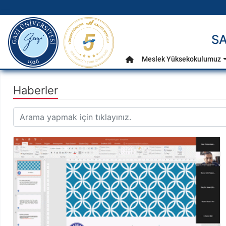
gazi.edu.tr
SA
Ana Menü
Meslek Yüksekokulumuz
Anasayfa
Haberler