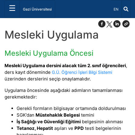
☰
Dil Seçiniz 
Gazi Üniversitesi
EN
Mesleki Uygulama
Mesleki Uygulama Öncesi
Mesleki Uygulama dersini alacak tüm 2. sınıf öğrencileri
,
ders kayıt döneminde
G.Ü. Öğrenci İşleri Bilgi Sistemi
üzerinden derslerini seçip onaylamalıdır.
Uygulama öncesinde aşağıdaki adımların tamamlanması
gerekmektedir:
Gerekli formların bilgisayar ortamında doldurulması
SGK’dan
Müstehaklık Belgesi
temini
İş Sağlığı ve Güvenliği Eğitimi
belgesinin alınması
Tetanoz, Hepatit
aşıları ve
PPD
testi belgelerinin
hazırlanması