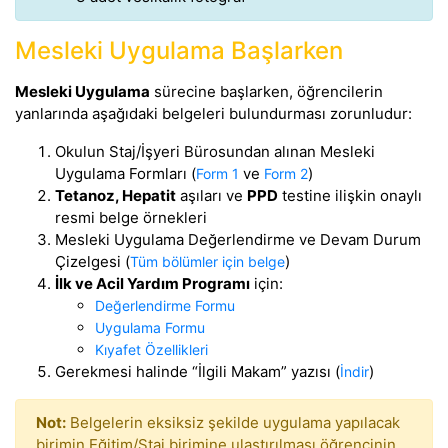
Mesleki Uygulama Başlarken
Mesleki Uygulama
sürecine başlarken, öğrencilerin
yanlarında aşağıdaki belgeleri bulundurması zorunludur:
Okulun Staj/İşyeri Bürosundan alınan Mesleki
Uygulama Formları (
ve
)
Form 1
Form 2
Tetanoz, Hepatit
aşıları ve
PPD
testine ilişkin onaylı
resmi belge örnekleri
Mesleki Uygulama Değerlendirme ve Devam Durum
Çizelgesi (
)
Tüm bölümler için belge
İlk ve Acil Yardım Programı
için:
Değerlendirme Formu
Uygulama Formu
Kıyafet Özellikleri
Gerekmesi halinde “İlgili Makam” yazısı (
)
İndir
Not:
Belgelerin eksiksiz şekilde uygulama yapılacak
birimin Eğitim/Staj birimine ulaştırılması öğrencinin