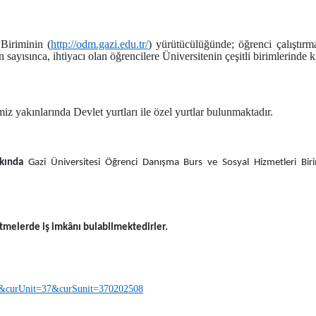
Biriminin (
http://odm.gazi.edu.tr/
) yürütücülüğünde; öğrenci çalıştırm
yısınca, ihtiyacı olan öğrencilere Üniversitenin çeşitli birimlerinde kı
z yakınlarında Devlet yurtları ile özel yurtlar bulunmaktadır.
kında
Gazi Üniversitesi Öğrenci Danışma Burs ve Sosyal Hizmetleri Biri
tmelerde iş imkânı bulabilmektedirler.
Pac&curUnit=37&curSunit=370202508