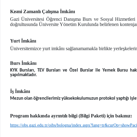
Kısmi Zamanlı Çalışma İmkânı
Gazi Üniversitesi Öğrenci Danışma Burs ve Sosyal Hizmetleri 
doğrultusunda Üniversite Yönetim Kurulunda belirlenen kontenjan sa
Yurt İmkânı
Üniversitemizce yurt imkânı sağlanamamakla birlikte yerleşkelerimi
Burs İmkânı
KYK Bursları, TEV Bursları ve Özel Burslar ile Yemek Bursu hak
yapılmaktadır.
İş İmkânı
Mezun olan öğrencilerimiz yüksekokulumuzun protokol yaptığı işle
Program hakkında ayrıntılı bilgi (Bilgi Paketi) için bakınız:
https://obs.gazi.edu.tr/oibs/bologna/index.aspx?lang=tr&curOp=show