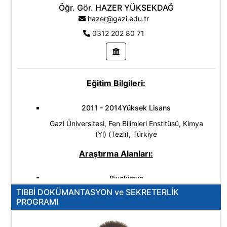
Öğr. Gör. HAZER YÜKSEKDAĞ
hazer@gazi.edu.tr
0312 202 80 71
Eğitim Bilgileri:
2011 - 2014Yüksek Lisans
Gazi Üniversitesi, Fen Bilimleri Enstitüsü, Kimya
(Yl) (Tezli), Türkiye
Araştırma Alanları:
Biyokimya
TIBBİ DOKÜMANTASYON ve SEKRETERLİK
Fizikokimya
PROGRAMI