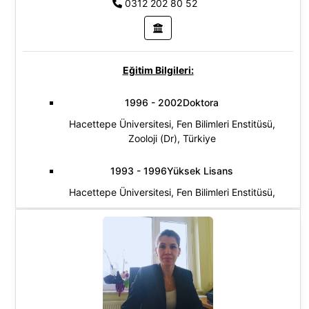
0312 202 80 52
(Dr) (Veteriner)
Araştırma Alanları:
Veteriner Cerrahi
Eğitim Bilgileri:
1996 - 2002Doktora
Hacettepe Üniversitesi, Fen Bilimleri Enstitüsü,
Zooloji (Dr), Türkiye
1993 - 1996Yüksek Lisans
Hacettepe Üniversitesi, Fen Bilimleri Enstitüsü,
Zooloji (Yl) (Tezli), Türkiye
1989 - 1993Lisans
Hacettepe Üniversitesi, Fen Fakültesi, Biyoloji
Bölümü, Türkiye
Araştırma Alanları: