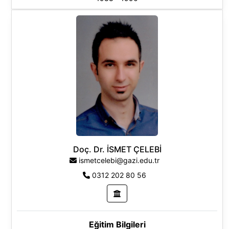
Yüksek Lisans
Gazi Üniversitesi, Sağlık Bilimleri Enstitüsü, Fizyoloji
Anabilim Dalı, Türkiye
1983 - 1987
Lisans
Araştırma Alanları:
Sağlık Bilimleri
Doç. Dr. İSMET ÇELEBİ
ismetcelebi@gazi.edu.tr
0312 202 80 56
Eğitim Bilgileri