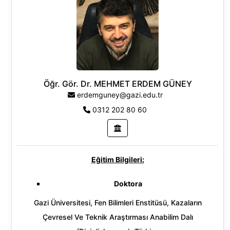
Bilgisayar Bilimleri ve Mühendisliği
Yapay Zeka
Derin öğrenme
Sinyal İşleme
Görüntü İşleme
Öğr. Gör. Dr. MEHMET ERDEM GÜNEY
erdemguney@gazi.edu.tr
0312 202 80 60
Eğitim Bilgileri:
Doktora
Gazi Üniversitesi, Fen Bilimleri Enstitüsü, Kazaların
Çevresel Ve Teknik Araştırması Anabilim Dalı