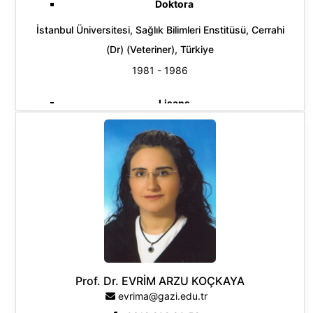
Doktora
İstanbul Üniversitesi, Sağlık Bilimleri Enstitüsü, Cerrahi
(Dr) (Veteriner), Türkiye
1981 - 1986
Lisans
Ankara Üniversitesi, Veteriner Fakültesi, Veteriner Pr.,
Türkiye
Yaptığı Tezler
1992
Doktora
Sivas-Kangal köpeklerinde kalça ekleminin displazi
açısından klinik ve radyolojik değerlendirilmesi
Prof. Dr. EVRİM ARZU KOÇKAYA
evrima@gazi.edu.tr
İstanbul Üniversitesi, Sağlık Bilimleri Enstitüsü, Cerrahi