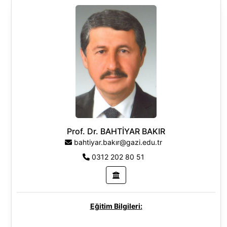
1995 - 1999Lisans
Gazi Üniversitesi, Fen-Edebiyat Fakültesi, Biyoloji
Pr., Türkiye
Araştırma Alanları:
Hayvan Fizyolojisi
Hayvan Histolojisi ve Sitolojisi
Prof. Dr. BAHTİYAR BAKIR
Hayvan Patolojisi
bahtiyar.bakır@gazi.edu.tr
0312 202 80 51
Eğitim Bilgileri: