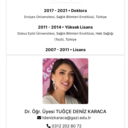
2017 - 2021 • Doktora
Erciyes Üniversitesi, Sağlık Bilimleri Enstitüsü, Türkiye
2011 - 2014 • Yüksek Lisans
Dokuz Eylül Üniversitesi, Sağlık Bilimleri Enstitüsü, Halk Sağlığı
(Tezli), Türkiye
2007 - 2011 • Lisans
Çanakkale Onsekiz Mart Üniversitesi, Çanakkale Sağlık
Yüksekokulu, Acil Yardım ve Afet Yönetimi Bölümü, Türkiye
Araştırma Alanları
Halk Sağlığı
İş Sağlığı
Epidemiyoloji
Dr. Öğr. Üyesi TUĞÇE DENİZ KARACA
tdenizkaraca@gazi.edu.tr
Acil Tıp
0312 202 80 72