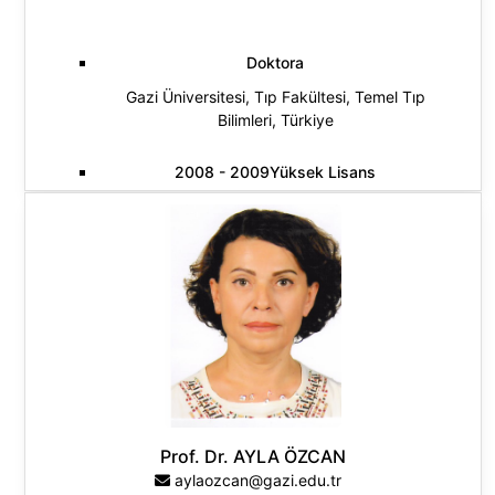
Doktora
Gazi Üniversitesi, Tıp Fakültesi, Temel Tıp
Bilimleri, Türkiye
2008 - 2009Yüksek Lisans
Gazi Üniversitesi, Tıp Fakültesi, Temel Tıp
Bilimleri, Türkiye
2003 - 2008Lisans
Gazi Üniversitesi, Mühendislik Fakültesi, Kimya
Mühendisliği, Türkiye
Araştırma Alanları:
Sağlık Bilimleri
Prof. Dr. AYLA ÖZCAN
Mühendislik ve Teknoloji
aylaozcan@gazi.edu.tr