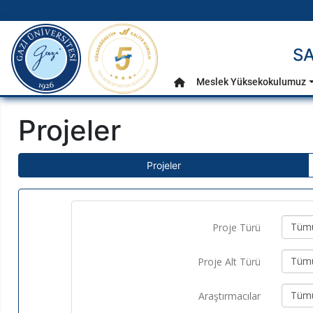
gazi.edu.tr
SA
Ana Menü
Meslek Yüksekokulumuz
Anasayfa
Projeler
Projeler