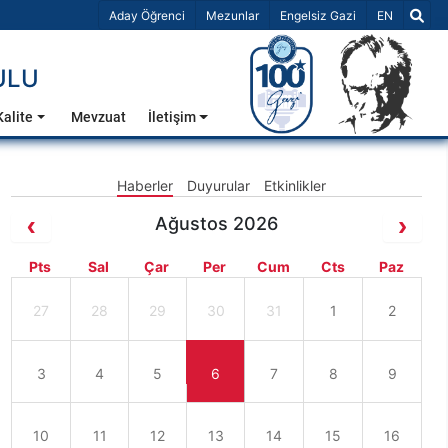
Dil Seçiniz 
Aday Öğrenci
Mezunlar
Engelsiz Gazi
EN
ULU
Kalite
Mevzuat
İletişim
Haberler
Duyurular
Etkinlikler
Ağustos 2026
Pts
Sal
Çar
Per
Cum
Cts
Paz
27
28
29
30
31
1
2
3
4
5
6
7
8
9
10
11
12
13
14
15
16