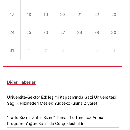
17
18
19
20
21
22
23
24
25
26
27
28
29
30
31
1
2
3
4
5
6
Diğer Haberler
Üniversite-Sektör Etkileşimi Kapsamında Gazi Üniversitesi
Sağlık Hizmetleri Meslek Yüksekokuluna Ziyaret
“İrade Bizim, Zafer Bizim” Temalı 15 Temmuz Anma
Programı Yoğun Katılımla Gerçekleştirildi