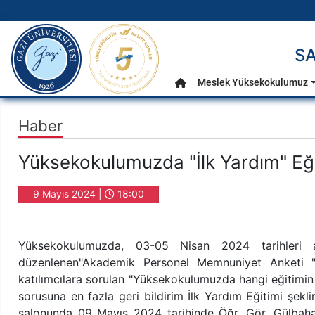
gazi.edu.tr
SA
Ana Menü
Meslek Yüksekokulumuz
Anasayfa
Haber
Yüksekokulumuzda "İlk Yardım" Eğ
9 Mayıs 2024 |
18:00
Yüksekokulumuzda, 03-05 Nisan 2024 tarihleri a
düzenlenen"Akademik Personel Memnuniyet Anketi "
katılımcılara sorulan "Yüksekokulumuzda hangi eğitimin 
sorusuna en fazla geri bildirim İlk Yardım Eğitimi şe
salonunda 09 Mayıs 2024 tarihinde Öğr. Gör. Gülbahar