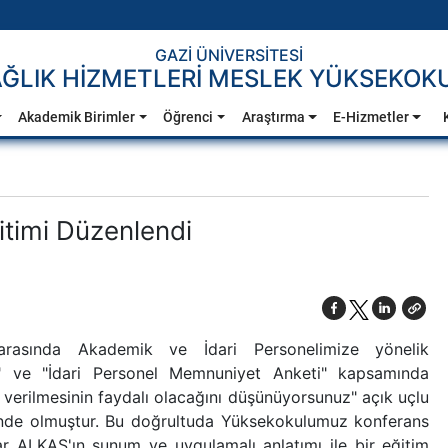
GAZİ ÜNİVERSİTESİ
ĞLIK HİZMETLERİ MESLEK YÜKSEKOK
Akademik Birimler
Öğrenci
Araştırma
E-Hizmetler
itimi Düzenlendi
rasında Akademik ve İdari Personelimize yönelik
 ve "İdari Personel Memnuniyet Anketi" kapsamında
verilmesinin faydalı olacağını düşünüyorsunuz" açık uçlu
klinde olmuştur. Bu doğrultuda Yüksekokulumuz konferans
 ALKAŞ'ın sunum ve uygulamalı anlatımı ile bir eğitim