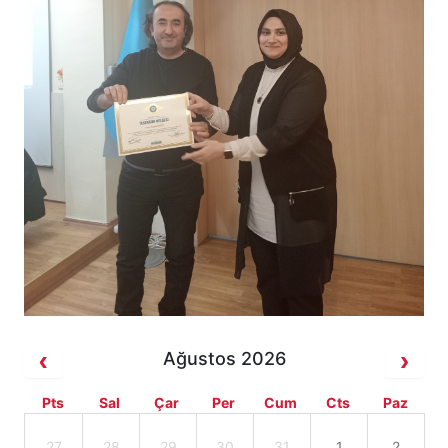
Ağustos 2026
Pts
Sal
Çar
Per
Cum
Cts
Paz
27
28
29
30
31
1
2