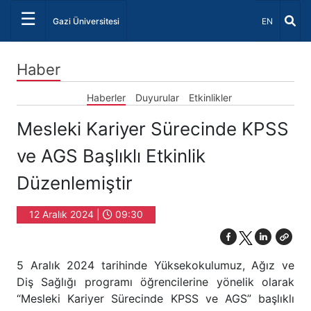
☰
Dil Seçiniz 
Gazi Üniversitesi
EN
Haber
Haberler
Duyurular
Etkinlikler
Mesleki Kariyer Sürecinde KPSS
ve AGS Başlıklı Etkinlik
Düzenlemiştir
12 Aralık 2024 |
09:30
5 Aralık 2024 tarihinde Yüksekokulumuz, Ağız ve
Diş Sağlığı programı öğrencilerine yönelik olarak
“Mesleki Kariyer Sürecinde KPSS ve AGS” başlıklı