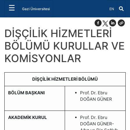
☰
Dil Seçiniz 
Gazi Üniversitesi
EN
DİŞÇİLİK HİZMETLERİ
BÖLÜMÜ KURULLAR VE
KOMİSYONLAR
DİŞÇİLİK HİZMETLERİ BÖLÜMÜ
BÖLÜM BAŞKANI
Prof. Dr. Ebru
DOĞAN GÜNER
AKADEMİK KURUL
Prof. Dr. Ebru
DOĞAN GÜNER-