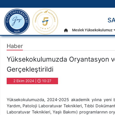
gazi.edu.tr
SA
Ana Menü
Meslek Yüksekokulumuz
Anasayfa
Haber
Yüksekokulumuzda Oryantasyon ve 
Gerçekleştirildi
2 Ekim 2024 |
10:27
Yüksekokulumuzda, 2024-2025 akademik yılına yeni başl
Yardım, Patoloji Laboratuvar Teknikleri, Tıbbi Dokümant
Laboratuvar Teknikleri, Yaşlı Bakımı) programlarının or