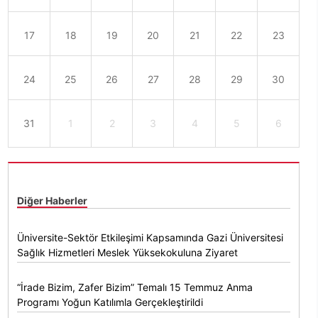
17
18
19
20
21
22
23
24
25
26
27
28
29
30
31
1
2
3
4
5
6
Diğer Haberler
Üniversite-Sektör Etkileşimi Kapsamında Gazi Üniversitesi
Sağlık Hizmetleri Meslek Yüksekokuluna Ziyaret
“İrade Bizim, Zafer Bizim” Temalı 15 Temmuz Anma
Programı Yoğun Katılımla Gerçekleştirildi