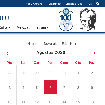
Dil Seçiniz 
Aday Öğrenci
Mezunlar
Engelsiz Gazi
EN
ULU
Kalite
Mevzuat
İletişim
Haberler
Duyurular
Etkinlikler
Ağustos 2026
Pts
Sal
Çar
Per
Cum
Cts
Paz
27
28
29
30
31
1
2
3
4
5
6
7
8
9
10
11
12
13
14
15
16